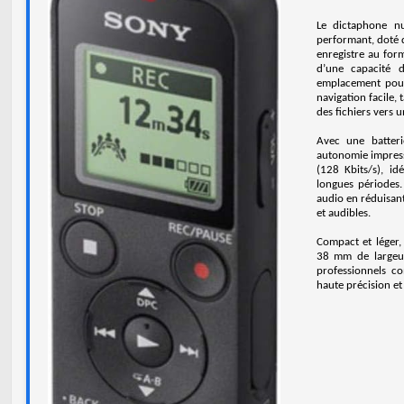
Le dictaphone n
performant, doté 
enregistre au for
d’une capacité 
emplacement pour
navigation facile, 
des fichiers vers u
Avec une batteri
autonomie impres
(128 Kbits/s), i
longues périodes.
audio en réduisant
et audibles.
Compact et léger
38 mm de largeur
professionnels c
haute précision et 