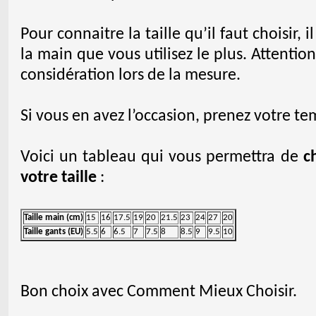
Pour connaitre la taille qu’il faut choisir, i
la main que vous utilisez le plus. Attention
considération lors de la mesure.
Si vous en avez l’occasion, prenez votre te
Voici un tableau qui vous permettra de
c
votre taille
:
Taille main (cm)
15
16
17.5
19
20
21.5
23
24
27
20
Taille gants (EU)
5.5
6
6.5
7
7.5
8
8.5
9
9.5
10
Bon choix avec Comment Mieux Choisir.