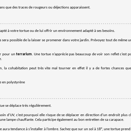
sans que des traces de rougeurs ou déjections apparaissent.
apté à votre tortue ou de lui offrir un environnement adapté à ses besoins.
vous sera possible de la laisser se promener dans votre jardin. Prévoyez tout de même u
er pour un
terrarium
. Une tortue n’apprécie pas beaucoup de voir son reflet c’est po
e.
n, la cohabitation peut très vite mal tourner en effet il y a de fortes chances qu
te en polystyrène
tue se déplace très régulièrement.
besoin d’UV, c’est pourquoi elle risque de se déplacer en direction d’un endroit plu
une lampe chauffante. Cela participe également au bon entretien de sa carapace.
e aura tendance à s’installer à l’ombre. Sachez que sur un sol à 18°, une tortue prend 