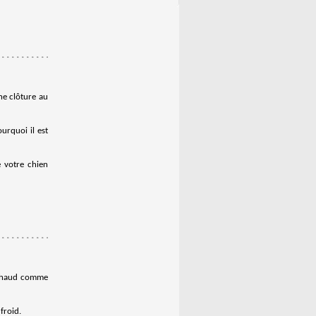
ne clôture au
urquoi il est
e votre chien
s chaud comme
froid.