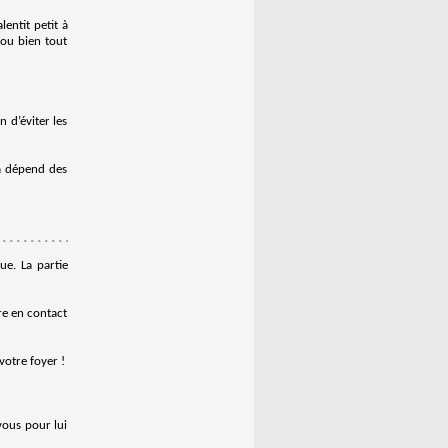
entit petit à
 ou bien tout
 d’éviter les
la dépend des
ue. La partie
re en contact
otre foyer !
vous pour lui