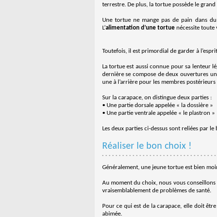
terrestre. De plus, la tortue possède le gran
Une tortue ne mange pas de pain dans du 
L’
alimentation d’une tortue
nécessite toute 
Toutefois, il est primordial de garder à l’espr
La tortue est aussi connue pour sa lenteur lé
dernière se compose de deux ouvertures une p
une à l’arrière pour les membres postérieurs 
Sur la carapace, on distingue deux parties :
• Une partie dorsale appelée « la dossière »
• Une partie ventrale appelée « le plastron »
Les deux parties ci-dessus sont reliées par le
Réaliser le bon choix !
Généralement, une jeune tortue est bien moins
Au moment du choix, nous vous conseillons d’i
vraisemblablement de problèmes de santé.
Pour ce qui est de la carapace, elle doit être
abimée.