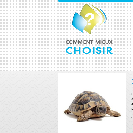
F
c
a
p
C