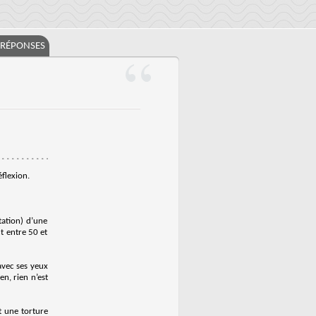
/RÉPONSES
flexion.
tation) d’une
t entre 50 et
 avec ses yeux
en, rien n’est
t une torture