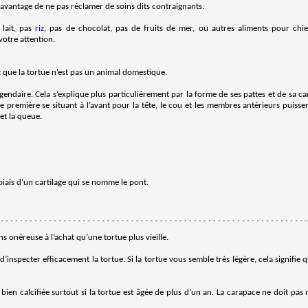
d avantage de ne pas réclamer de soins dits contraignants.
lait, pas
riz
, pas de chocolat, pas de fruits de mer, ou autres aliments pour chi
votre attention.
it que la tortue n’est pas un animal domestique.
gendaire. Cela s’explique plus particulièrement par la forme de ses pattes et de sa ca
remière se situant à l’avant pour la tête, le cou et les membres antérieurs puissent
et la queue.
 biais d’un cartilage qui se nomme le pont.
 onéreuse à l’achat qu’une tortue plus vieille.
nspecter efficacement la tortue. Si la tortue vous semble très légère, cela signifie qu
 bien calcifiée surtout si la tortue est âgée de plus d’un an. La carapace ne doit pas