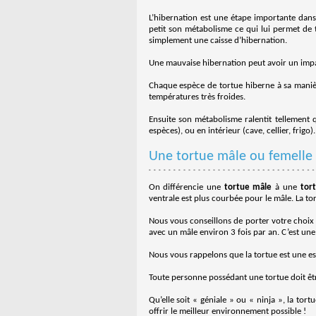
L’hibernation est une étape importante dans l
petit son métabolisme ce qui lui permet de t
simplement une caisse d’hibernation.
Une mauvaise hibernation peut avoir un impac
Chaque espèce de tortue hiberne à sa manièr
températures très froides.
Ensuite son métabolisme ralentit tellement 
espèces), ou en intérieur (cave, cellier, frigo).
Une tortue mâle ou femelle 
On différencie une
tortue mâle
à une
tor
ventrale est plus courbée pour le mâle. La t
Nous vous conseillons de porter votre choix s
avec un mâle environ 3 fois par an. C’est une
Nous vous rappelons que la tortue est une es
Toute personne possédant une tortue doit êt
Qu’elle soit « géniale » ou « ninja », la to
offrir le meilleur environnement possible !