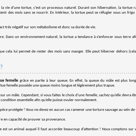
a vie d’une tortue, c’est un processus naturel. Durant son hibernation, la tortue ral
enir des mois sans se nourrir. En intérieur, la tortue peut se réfugier sous un frigo
t très négatif sur son métabolisme et donc sa durée de vie.
e. Dans un environnement naturel, la tortue a tendance à s’enfoncer sous terre afin
que cela lui permet de rester des mois sans manger. Elle peut hiberner dehors (ce
?
tue femelle
grâce en partie à leur queue. En effet, la queue du mâle est plus long
ortue femelle possède une queue moins longue et légèrement plus trapue.
ur un mâle. Cependant, si vous faites le choix d’une femelle, sachez qu’elle devra êt
 condition essentielle afin qu’elle puisse ovuler normalement.
pèce protégée ! Vous ne devez en aucun cas ramener une torture sauvage au sein de v
re en capacité de prouver sa provenance.
rtue est un animal auquel il faut accorder beaucoup d’attention ! Nous comptons sur 