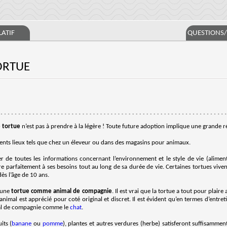
ATIF
QUESTIONS
TORTUE
e tortue
n’est pas à prendre à la légère ! Toute future adoption implique une grande ré
érents lieux tels que chez un éleveur ou dans des magasins pour animaux.
er de toutes les informations concernant l’environnement et le style de vie (alimen
e parfaitement à ses besoins tout au long de sa durée de vie. Certaines tortues viven
dès l’âge de 10 ans.
d’une
tortue comme animal de compagnie
. Il est vrai que la tortue a tout pour plaire
 animal est apprécié pour coté original et discret. Il est évident qu’en termes d’entreti
mal de compagnie comme le
chat
.
its (
banane
ou
pomme
), plantes et autres verdures (herbe) satisferont suffisammen