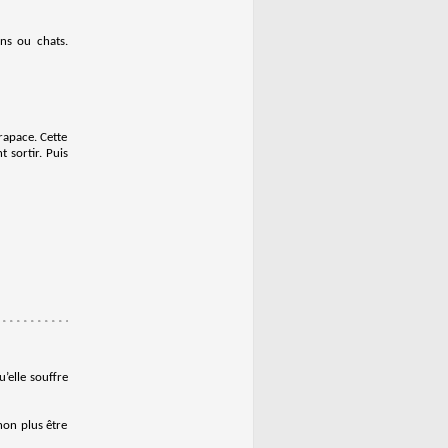
ens ou chats.
rapace. Cette
 sortir. Puis
’elle souffre
 non plus être