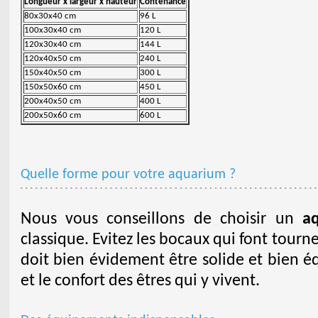
Longueur x largeur x hauteur
Contenance
80x30x40 cm
96 L
100x30x40 cm
120 L
120x30x40 cm
144 L
120x40x50 cm
240 L
150x40x50 cm
300 L
150x50x60 cm
450 L
200x40x50 cm
400 L
200x50x60 cm
600 L
Quelle forme pour votre aquarium ?
Nous vous conseillons de choisir un
a
classique. Evitez les bocaux qui font tourn
doit bien évidement être solide et bien éq
et le confort des êtres qui y vivent.