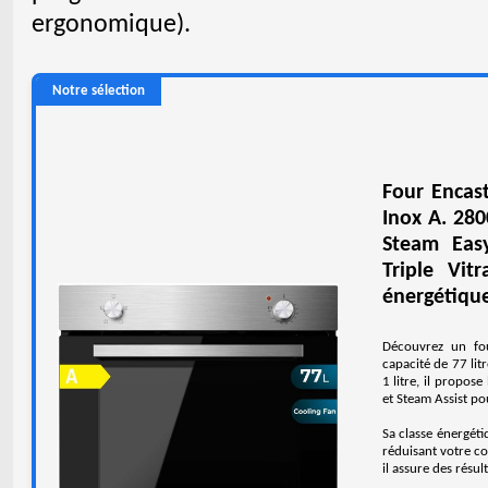
ergonomique).
Notre sélection
Four Encas
Inox A. 280
Steam Easy
Triple Vit
énergétiqu
Découvrez un fou
capacité de 77 lit
1 litre, il propos
et Steam Assist pou
Sa classe énergét
réduisant votre c
il assure des résult