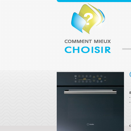
I
-
-
c