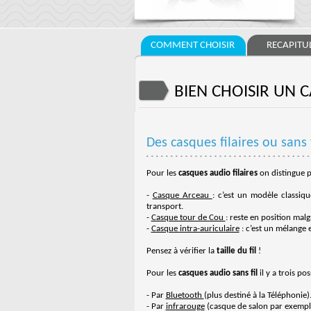
COMMENT CHOISIR
RECAPITUL
BIEN CHOISIR UN 
Des casques filaires ou sans f
Pour les
casques audio filaires
on distingue p
-
Casque Arceau
: c’est un modèle classiqu
transport.
-
Casque tour de Cou
: reste en position malg
-
Casque intra-auriculaire
: c’est un mélange 
Pensez à vérifier la
taille du fil
!
Pour les
casques audio sans fil
il y a trois poss
- Par
Bluetooth
(plus destiné à la Téléphonie)
- Par
infrarouge
(casque de salon par exempl