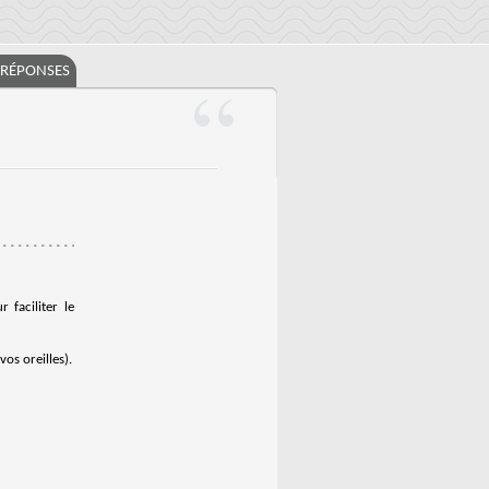
/RÉPONSES
 faciliter le
os oreilles).