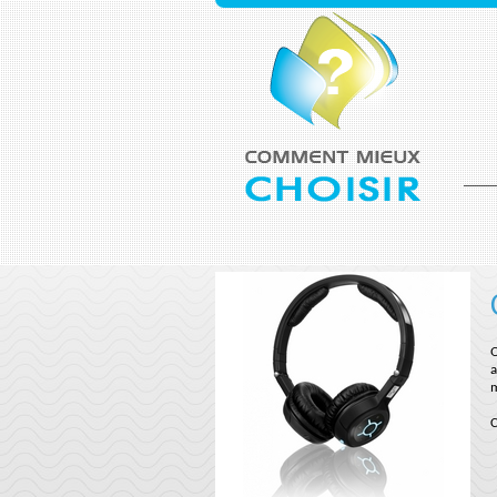
Q
a
m
C