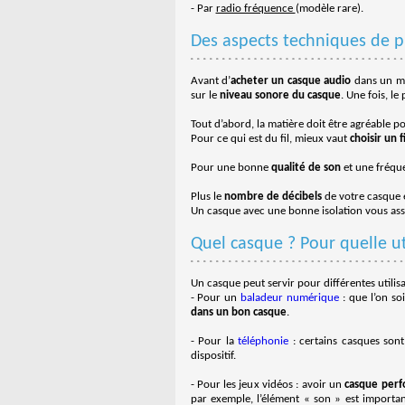
- Par
radio fréquence
(modèle rare).
Des aspects techniques de p
Avant d’
acheter un casque audio
dans un ma
sur le
niveau sonore du casque
. Une fois, l
Tout d’abord, la matière doit être agréable po
Pour ce qui est du fil, mieux vaut
choisir un f
Pour une bonne
qualité de son
et une fréqu
Plus le
nombre de décibels
de votre casque e
Un casque avec une bonne isolation vous ass
Quel casque ? Pour quelle uti
Un casque peut servir pour différentes utilisa
- Pour un
baladeur numérique
: que l’on so
dans un bon casque
.
- Pour la
téléphonie
: certains casques son
dispositif.
- Pour les jeux vidéos : avoir un
casque perf
par exemple, l’élément « son » est importan