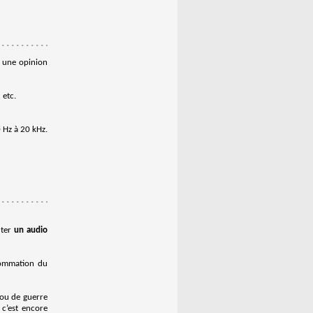
e une opinion
 etc.
 Hz à 20 kHz.
uter
un audio
sommation du
 ou de guerre
c’est encore