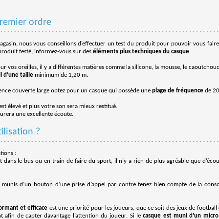
remier ordre
gasin, nous vous conseillons d’effectuer un test du produit pour pouvoir vous fair
e produit testé, informez-vous sur des
éléments plus techniques du casque
.
ur vos oreilles, il y a différentes matières comme la silicone, la mousse, le caoutchouc
il d’une taille
minimum de 1,20 m.
ence couverte large optez pour un casque qui possède une
plage de fréquence
de 20
st élevé et plus votre son sera mieux restitué.
urera une excellente écoute.
lisation ?
tions :
it dans le bus ou en train de faire du sport, il n’y a rien de plus agréable que d’éco
t munis d’un bouton d’une prise d’appel par contre tenez bien compte de la con
ormant et efficace
est une priorité pour les joueurs, que ce soit des jeux de football
t afin de capter davantage l’attention du joueur. Si le
casque est muni d’un micro