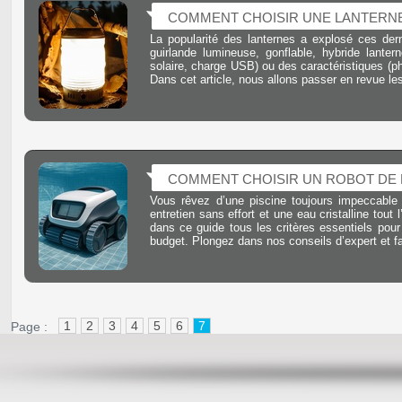
COMMENT CHOISIR UNE LANTERNE
La popularité des lanternes a explosé ces derni
guirlande lumineuse, gonflable, hybride lanter
solaire, charge USB) ou des caractéristiques (p
Dans cet article, nous allons passer en revue le
COMMENT CHOISIR UN ROBOT DE P
Vous rêvez d’une piscine toujours impeccable 
entretien sans effort et une eau cristalline tou
dans ce guide tous les critères essentiels pour
budget. Plongez dans nos conseils d’expert et fai
1
2
3
4
5
6
7
Page :