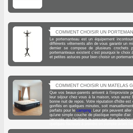
COMMENT CHOISIR UN PORTEMAN
Le portemanteau est un équipement incontourn
différents vêtements afin de vous garantir un 
dernier se compose de plusieurs crochets 
portemanteaux existent c’est pourquoi le choix 
et petites astuces pour bien choisir un portem
COMMENT CHOISIR UN MATELAS G
Que vos beaux-parents arrivent à l'improviste 
leur séjour chez vous à la maison, vous aurez b
bonne nuit de repos. Votre réputation d'hôte es
gonflés en quelques minutes, soit manuellement, s
parfaits pour le
camping
. Leur prix peuvent alle
qu'une simple couche de plastique remplie d'air. 
nervurés qui facilitent le passage d'un drap-hou
quelques facteurs à prendre en compte avant l'a