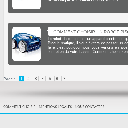
tâche complexe. Comment choisir son lit ?
COMMENT CHOISIR UN ROBOT PISC
Le robot de piscine est un appareil d’entretien q
Produit pratique, il vous évitera de passer un c
faire c’est pourquoi nous vous venons en aide 
l’entretien de votre bassin. Comment choisir son
1
2
3
4
5
6
7
Page :
|
|
COMMENT CHOISIR
MENTIONS LEGALES
NOUS CONTACTER