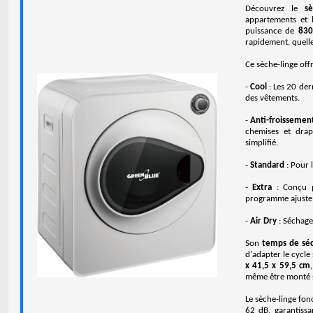
Découvrez le
s
appartements et 
puissance de
83
rapidement, quelle
Ce sèche-linge off
-
Cool
: Les 20 dern
des vêtements.
-
Anti-froissemen
chemises et drap
simplifié.
-
Standard
: Pour 
-
Extra
: Conçu po
programme ajuste 
-
Air Dry
: Séchage 
Son
temps de séc
d'adapter le cycl
x 41,5 x 59,5 cm
même être monté s
Le sèche-linge fon
62 dB, garantiss