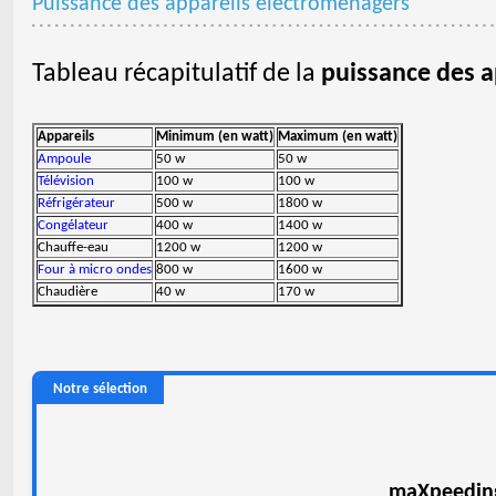
Puissance des appareils électroménagers
Tableau récapitulatif de la
puissance des a
Appareils
Minimum (en watt)
Maximum (en watt)
Ampoule
50 w
50 w
Télévision
100 w
100 w
Réfrigérateur
500 w
1800 w
Congélateur
400 w
1400 w
Chauffe-eau
1200 w
1200 w
Four à micro ondes
800 w
1600 w
Chaudière
40 w
170 w
Notre sélection
maXpeeding