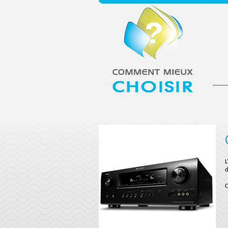
L
d
C