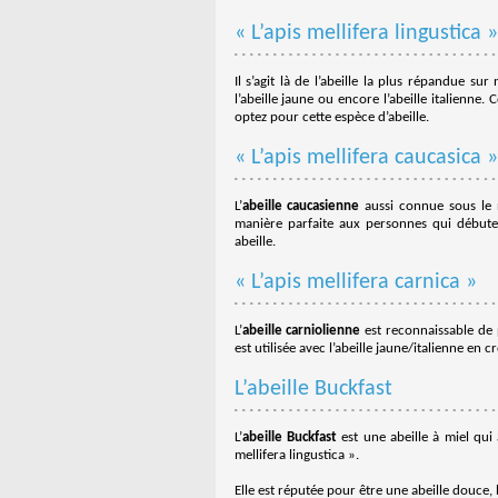
« L’apis mellifera lingustica »
Il s’agit là de l’abeille la plus répandue su
l’abeille jaune ou encore l’abeille italienne
optez pour cette espèce d’abeille.
« L’apis mellifera caucasica »
L’
abeille caucasienne
aussi connue sous le
manière parfaite aux personnes qui débutent
abeille.
« L’apis mellifera carnica »
L’
abeille carniolienne
est reconnaissable de 
est utilisée avec l’abeille jaune/italienne en 
L’abeille Buckfast
L’
abeille Buckfast
est une abeille à miel qui 
mellifera lingustica ».
Elle est réputée pour être une abeille douce,