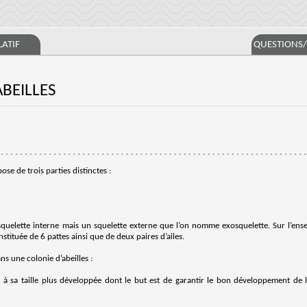
ATIF
QUESTIONS
ABEILLES
se de trois parties distinctes :
e squelette interne mais un squelette externe que l’on nomme exosquelette. Sur l’en
nstituée de 6 pattes ainsi que de deux paires d’ailes.
ns une colonie d’abeilles :
 à sa taille plus développée dont le but est de garantir le bon développement de 