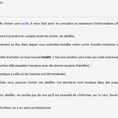
on.
 de choisir une
ruche
. Il vous faut avoir et connaitre un maximum d’informations afi
ont à prendre en compte avant de choisir ses abeilles.
ivement au lieu dans lequel vous souhaitez installer votre ruche. Ensuite choisissez 
ssible d’acheter un tout nouvel
essaim
. C’est une solution sûre mais qui reste onéreuse
ches déjà peuplées (vendues avec des jeunes essaims d’abeilles).
entique à celle où les insectes ont été essaimées.
sée, vous pourrez choisir vos abeilles. Ces dernières sont vendues dans des paq
vos abeilles, ne perdez pas de vue qu’il est essentiel de s’informer sur la race, l’env
piculteur ou à un autre professionnel.