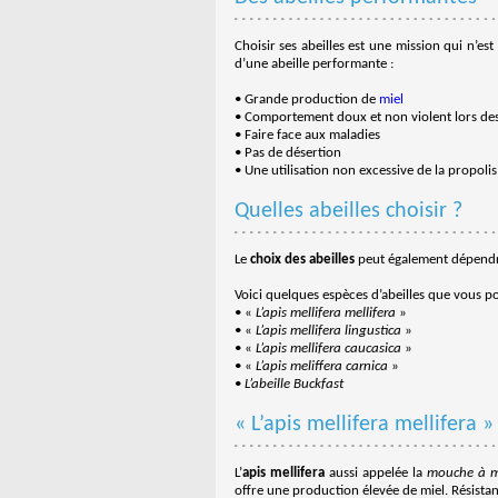
Choisir ses abeilles est une mission qui n’est
d’une abeille performante :
• Grande production de
miel
• Comportement doux et non violent lors des
• Faire face aux maladies
• Pas de désertion
• Une utilisation non excessive de la propolis
Quelles abeilles choisir ?
Le
choix des abeilles
peut également dépendre
Voici quelques espèces d’abeilles que vous p
• «
L’apis mellifera mellifera
»
• «
L’apis mellifera lingustica
»
• «
L’apis mellifera caucasica
»
• «
L’apis meliffera carnica
»
•
L’abeille Buckfast
« L’apis mellifera mellifera »
L’
apis mellifera
aussi appelée la
mouche à m
offre une production élevée de miel. Résistan