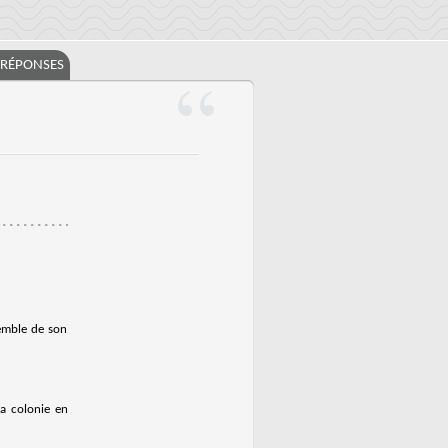
/RÉPONSES
semble de son
la colonie en