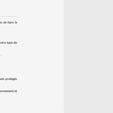
n de faire le
votre type de
.
uets protégés
ironnement et