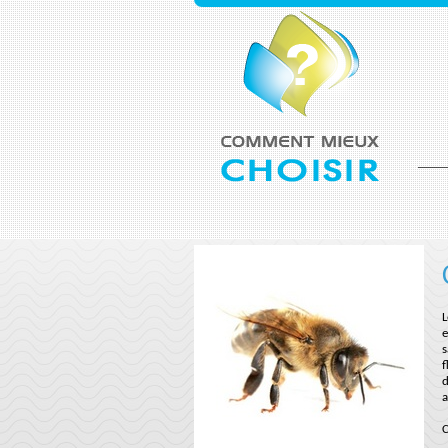
L
e
s
f
d
a
C