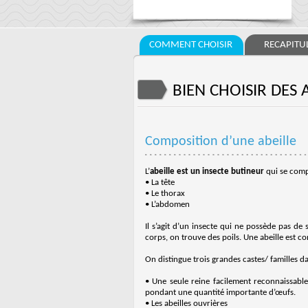
COMMENT CHOISIR
RECAPITUL
BIEN CHOISIR DES 
Composition d’une abeille
L’
abeille est un insecte butineur
qui se compo
• La tête
• Le thorax
• L’abdomen
Il s’agit d’un insecte qui ne possède pas d
corps, on trouve des poils. Une abeille est co
On distingue trois grandes castes/ familles da
• Une seule reine facilement reconnaissable
pondant une quantité importante d’œufs.
• Les abeilles ouvrières