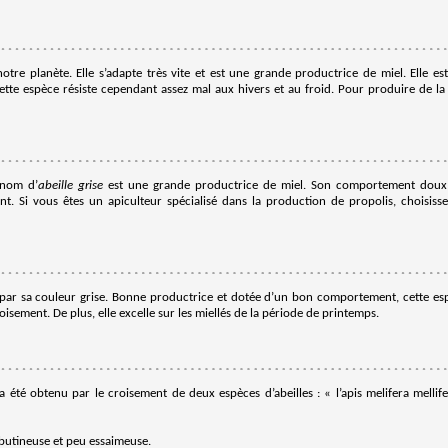
r notre planète. Elle s’adapte très vite et est une grande productrice de miel. Elle 
. Cette espèce résiste cependant assez mal aux hivers et au froid. Pour produire de la 
 nom d’
abeille grise
est une grande productrice de miel. Son comportement doux
. Si vous êtes un apiculteur spécialisé dans la production de propolis, choisisse
par sa couleur grise. Bonne productrice et dotée d’un bon comportement, cette esp
croisement. De plus, elle excelle sur les miellés de la période de printemps.
a été obtenu par le croisement de deux espèces d’abeilles : « l’apis melifera mellifer
 butineuse et peu essaimeuse.