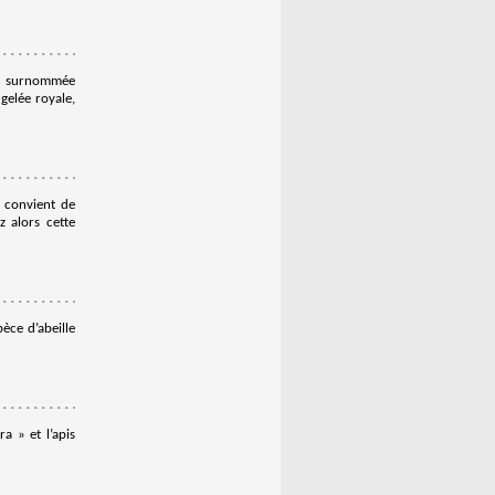
est surnommée
gelée royale,
 convient de
z alors cette
èce d’abeille
a » et l’apis