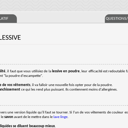
ATIF
QUESTIONS
LESSIVE
lité
, il faut que vous utilisiez de la
lessive en poudre
, leur efficacité est redoutable fa
ent "la poudre d'escampette".
ce de vos vêtements
, il va falloir une nouvelle fois opter pour de la poudre.
anchissement
ce qui les rend plus puissant. Ils contiennent moins d'allergènes.
ers une version liquide qu'il faut se tourner. Si l'un de vos vêtements de couleur es
 le
savon
avant de le mettre dans le
lave linge
.
 liquides se diluent beaucoup mieux
.