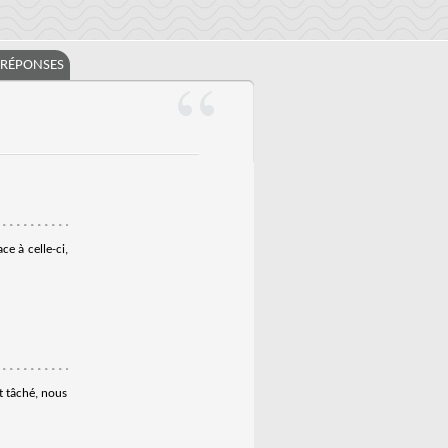
/RÉPONSES
ce à celle-ci,
t tâché, nous