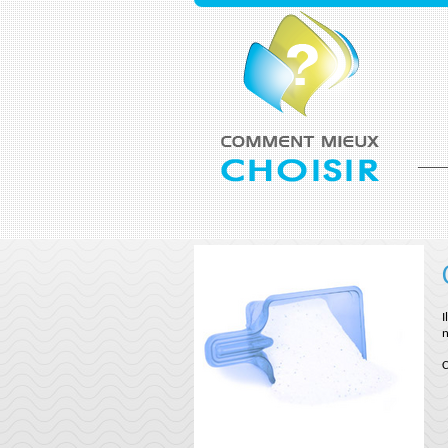
I
n
C