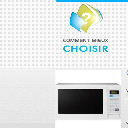
V
-
c