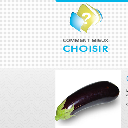
L
e
C