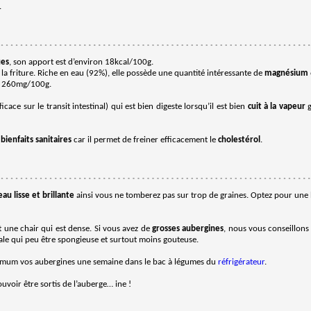
.
ues
, son apport est d’environ 18kcal/100g.
la friture. Riche en eau (92%), elle possède une quantité intéressante de
magnésium
 : 260mg/100g.
ficace sur le transit intestinal) qui est bien digeste lorsqu’il est bien
cuit à la vapeur
g
s
bienfaits sanitaires
car il permet de freiner efficacement le
cholestérol
.
u lisse et brillante
ainsi vous ne tomberez pas sur trop de graines. Optez pour une 
une chair qui est dense. Si vous avez de
grosses aubergines
, nous vous conseillons 
trale qui peu être spongieuse et surtout moins gouteuse.
ximum vos aubergines une semaine dans le bac à légumes du
réfrigérateur
.
voir être sortis de l’auberge… ine !