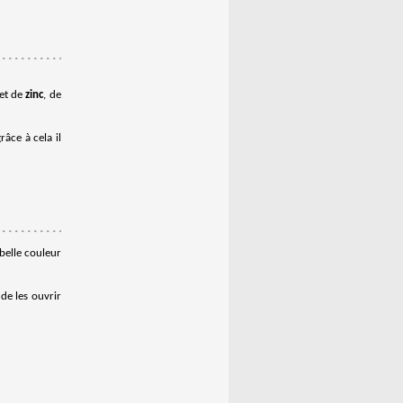
et de
zinc
, de
râce à cela il
belle couleur
de les ouvrir