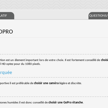
ATIF
QUESTIONS
GOPRO
tion est un élement important lors de votre choix. Il est fortement conseillé de
chois
l HD optez pour du 1080 pixels.
arquée
portive il est préférable de
choisir une caméra
légère et discrète.
 zones humides il est donc conseillé de
choisir une GoPro étanche
.