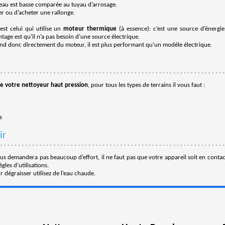
eau est basse comparée au tuyau d’arrosage.
r ou d’acheter une rallonge.
st celui qui utilise un
moteur thermique
(à essence): c’est une source d’énergie
tage est qu’il n’a pas besoin d’une source électrique.
end donc directement du moteur, il est plus performant qu’un modèle électrique.
 votre nettoyeur haut pression
, pour tous les types de terrains il vous faut :
s
ir
us demandera pas beaucoup d’effort, il ne faut pas que votre appareil soit en contac
ègles d’utilisations.
ur dégraisser utilisez de l’eau chaude.