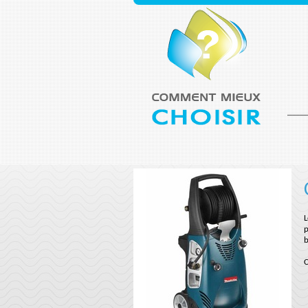
L
p
b
C