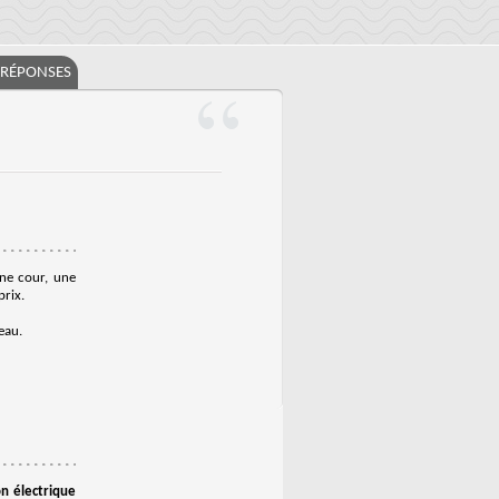
/RÉPONSES
une cour, une
prix.
eau.
n électrique