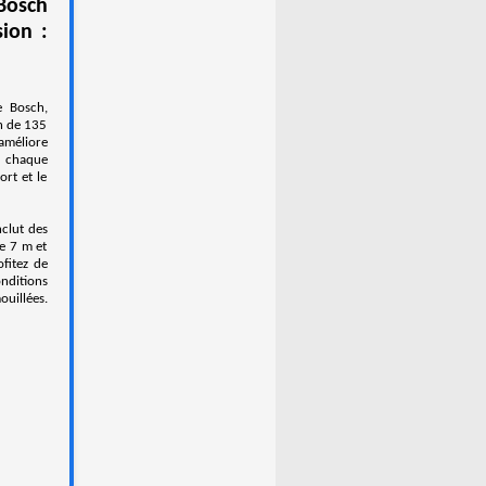
osch
ion :
e Bosch,
on de 135
 améliore
à chaque
ort et le
nclut des
de 7 m et
ofitez de
nditions
uillées.