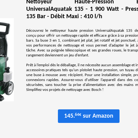
Nettoyeur Haute-Pression B
UniversalAquatak 135 - 1 900 Watt - Press
135 Bar - Débit Maxi : 410 l/h
Découvrez le nettoyeur haute pression UniversalAquatak 135 d
conçu pour offrir un nettoyage rapide et efficace grâce à sa pressi
bars. Sa buse 3 en 1, combinant jet plat, jet rotatif et jet ponctuel,
vos performances de nettoyage et vous permet d’adapter le jet 
tâche. Avec sa poignée télescopique et ses grandes roues, le transp
rangement deviennent un jeu d’enfant.
Prêt à l’emploi dès le déballage, il ne nécessite aucun assemblage et i
accessoires pratiques tels qu’un pistolet haute pression, un tuyau 
une buse à mousse avec récipient. Pour une installation simple, pr
connexions rapides. Assurez-vous d'utiliser l’appareil dans des co
sécurisées, sans toucher la prise d’alimentation avec des mains mo
Simplifiez vos projets de nettoyage avec Bosch !
64€
145.
sur Amazon