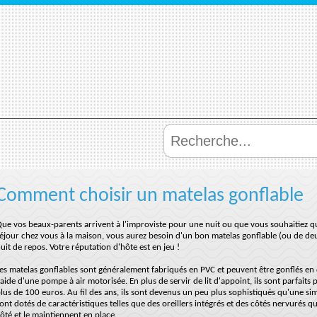
Comment choisir un matelas gonflable
ue vos beaux-parents arrivent à l'improviste pour une nuit ou que vous souhaitiez que
éjour chez vous à la maison, vous aurez besoin d'un bon matelas gonflable (ou de deu
uit de repos. Votre réputation d'hôte est en jeu !
es matelas gonflables sont généralement fabriqués en PVC et peuvent être gonflés en 
'aide d'une pompe à air motorisée. En plus de servir de lit d'appoint, ils sont parfaits 
lus de 100 euros. Au fil des ans, ils sont devenus un peu plus sophistiqués qu'une sim
ont dotés de caractéristiques telles que des oreillers intégrés et des côtés nervurés qu
ôté et le maintiennent en place.