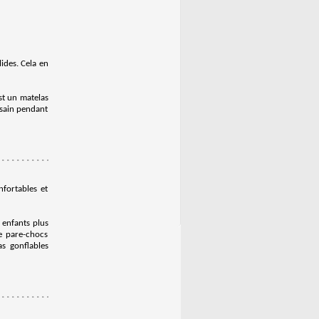
lides. Cela en
st un matelas
 sain pendant
fortables et
 enfants plus
de pare-chocs
s gonflables