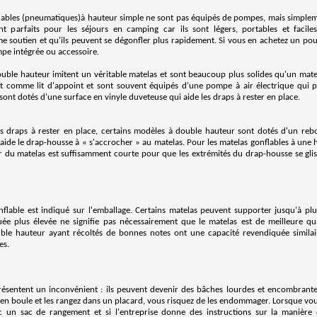
ables (pneumatiques)à hauteur simple ne sont pas équipés de pompes, mais simple
nt parfaits pour les séjours en camping car ils sont légers, portables et facile
me soutien et qu'ils peuvent se dégonfler plus rapidement. Si vous en achetez un pour
e intégrée ou accessoire.
ouble hauteur imitent un véritable matelas et sont beaucoup plus solides qu'un mate
nt comme lit d'appoint et sont souvent équipés d'une pompe à air électrique qui 
ont dotés d'une surface en vinyle duveteuse qui aide les draps à rester en place.
es draps à rester en place, certains modèles à double hauteur sont dotés d'un re
 aide le drap-housse à « s'accrocher » au matelas. Pour les matelas gonflables à une 
r du matelas est suffisamment courte pour que les extrémités du drap-housse se glis
flable est indiqué sur l'emballage. Certains matelas peuvent supporter jusqu'à pl
uée plus élevée ne signifie pas nécessairement que le matelas est de meilleure qu
uble hauteur ayant récoltés de bonnes notes ont une capacité revendiquée similai
es.
résentent un inconvénient : ils peuvent devenir des bâches lourdes et encombrantes,
ez en boule et les rangez dans un placard, vous risquez de les endommager. Lorsque vo
avec un sac de rangement et si l'entreprise donne des instructions sur la manière 