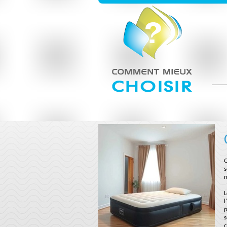
Q
s
n
L
l
p
s
c