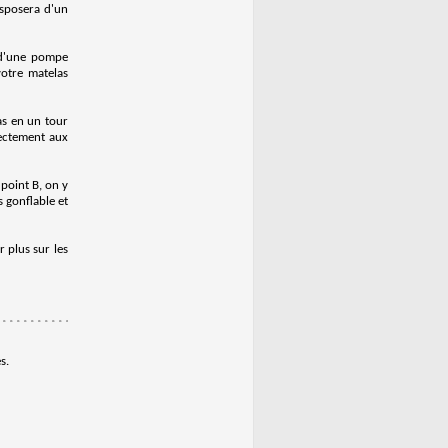
disposera d'un
s d'une pompe
votre matelas
as en un tour
rectement aux
point B, on y
 gonflable et
r plus sur les
s.