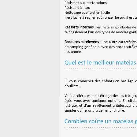
Résistant aux perforations
Résistant à l'eau
Nettoyage et entretien facile
Il est facile à replier et à ranger lorsqu'il es
Ressorts internes
: les matelas gonflables de 
fait également l'un des types de matelas gonfla
Bordures surélevées
: une autre caractérist
de camping gonflable avec des bords surélev
des années.
Quel est le meilleur matelas
Si vous emmenez des enfants en bas âge ou
douillets.
Vous préférerez peut-être garder les très je
âgés, vous avez quelques options. En effet
latéraux et d'un revêtement antidérapant 
simples qui feront largement l'affaire.
Combien coûte un matelas g