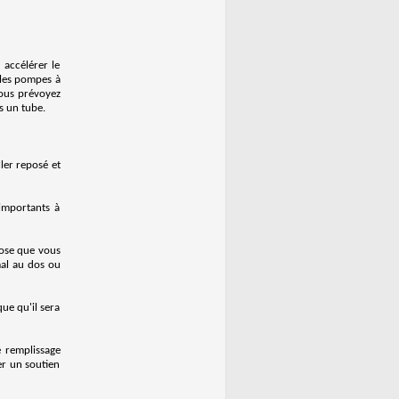
 accélérer le
 les pompes à
vous prévoyez
s un tube.
ler reposé et
 importants à
chose que vous
mal au dos ou
que qu'il sera
 remplissage
er un soutien