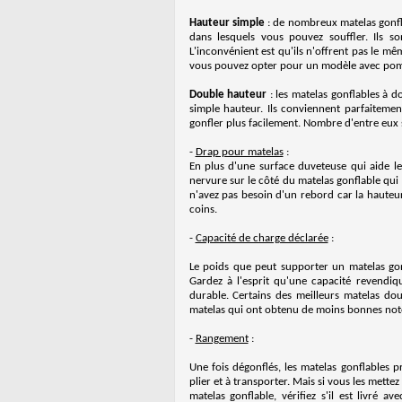
Hauteur simple
: de nombreux matelas gonfl
dans lesquels vous pouvez souffler. Ils so
L'inconvénient est qu'ils n'offrent pas le mê
vous pouvez opter pour un modèle avec pomp
Double hauteur
: les matelas gonflables à d
simple hauteur. Ils conviennent parfaiteme
gonfler plus facilement. Nombre d'entre eux s
-
Drap pour matelas
:
En plus d'une surface duveteuse qui aide l
nervure sur le côté du matelas gonflable qui
n'avez pas besoin d'un rebord car la hauteu
coins.
-
Capacité de charge déclarée
:
Le poids que peut supporter un matelas gon
Gardez à l'esprit qu'une capacité revendiq
durable. Certains des meilleurs matelas do
matelas qui ont obtenu de moins bonnes not
-
Rangement
:
Une fois dégonflés, les matelas gonflables p
plier et à transporter. Mais si vous les mett
matelas gonflable, vérifiez s'il est livré 