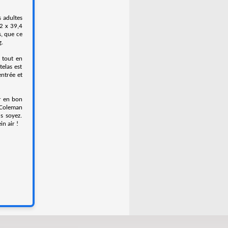
 adultes
,2 x 39,4
s, que ce
g.
 tout en
elas est
entrée et
er en bon
s Coleman
s soyez.
n air !