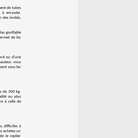
ment de tubes
s à enrouler.
 des invités,
las gonflable
permet de les
bord ou d'une
hauteur, vous
sent sous les
us de 300 kg.
alité ou plus
re à celle de
 difficiles à
us achetez un
de le replier