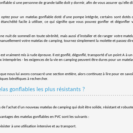
onflable si une personne de grande taille doit y dormir, afin de vous assurer qu'elle 
ie, optez pour un matelas gonflable doté d'une pompe intégrée, certains sont doté
étanchéité facile à utiliser, ce qui signifie que vous pouvez gonfler et dégonfler 
 nuit de sommeil en toute sérénité, mais aussi d'installer et de ranger votre matel
manuellement votre matelas de camping, tournez simplement la molette et passez di
st vraiment mis à rude épreuve. Il est gonflé, dégonflé, transporté d'un point A à un 
aux intempéries - les exigences de la vie en camping peuvent être dures pour un matelas
e que nous lui avons consacré une section entière, alors continuez à lire pour en savoi
stiques bénéfiques à rechercher.
as gonflables les plus résistants ?
 de l'achat d'un nouveau matelas de camping qui doit être solide, résistant et robuste
vantages des matelas gonflables en PVC sont les suivants :
sister à une utilisation intensive et au transport.