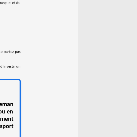
 marque et du
ne partez pas
d'investir un
leman
 ou en
ement
nsport