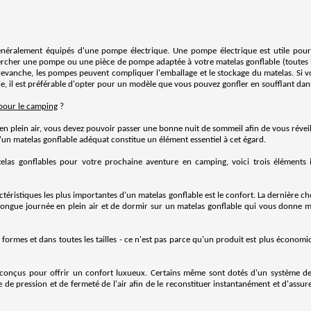
énéralement équipés d'une pompe électrique. Une pompe électrique est utile pour
hercher une pompe ou une pièce de pompe adaptée à votre matelas gonflable (toutes
n revanche, les pompes peuvent compliquer l'emballage et le stockage du matelas. Si 
e, il est préférable d'opter pour un modèle que vous pouvez gonfler en soufflant dan
 pour le camping
?
 plein air, vous devez pouvoir passer une bonne nuit de sommeil afin de vous réveil
'un matelas gonflable adéquat constitue un élément essentiel à cet égard.
matelas gonflables pour votre prochaine aventure en camping, voici trois éléments
actéristiques les plus importantes d'un matelas gonflable est le confort. La dernière 
longue journée en plein air et de dormir sur un matelas gonflable qui vous donne 
s formes et dans toutes les tailles - ce n'est pas parce qu'un produit est plus économi
 conçus pour offrir un confort luxueux. Certains même sont dotés d'un système de
e de pression et de fermeté de l'air afin de le reconstituer instantanément et d'assur