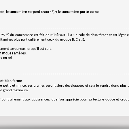
ien
, le
concombre serpent
(courbé)et le
concombre porte corne
.
, 95 % du concombre est fait de
minéraux
. Il a un rôle de désaltérant et est léger
itamines plus particulièrement ceux du groupe B, C et E.
ment savoureux lorsqu’il est cuit.
matiques amères
.
s en sel
.
 et bien ferme
.
e petit et mince
, ses graines seront alors développées et cela le rendra donc plus a
ine grand maximum.
t
contrairement aux apparences, que l’on apprécie pour sa texture douce et croqu