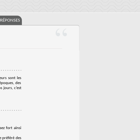
/RÉPONSES
eurs sont les
 époques, des
 jours, c’est
ez fort ainsi
e préféré des