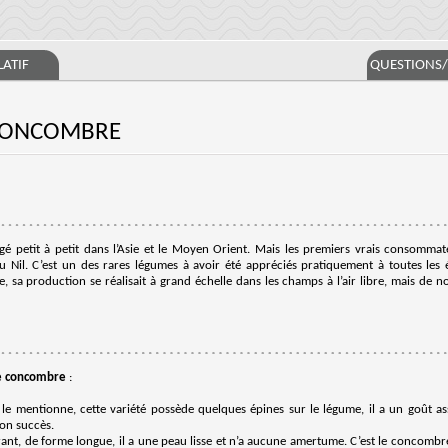
ATIF
QUESTIONS
 CONCOMBRE
é petit à petit dans l’Asie et le Moyen Orient. Mais les premiers vrais consommat
du Nil. C’est un des rares légumes à avoir été appréciés pratiquement à toutes les
 sa production se réalisait à grand échelle dans les champs à l’air libre, mais de nos
de concombre
:
 mentionne, cette variété possède quelques épines sur le légume, il a un goût ass
son succès.
urant, de forme longue, il a une peau lisse et n’a aucune amertume. C’est le concombr