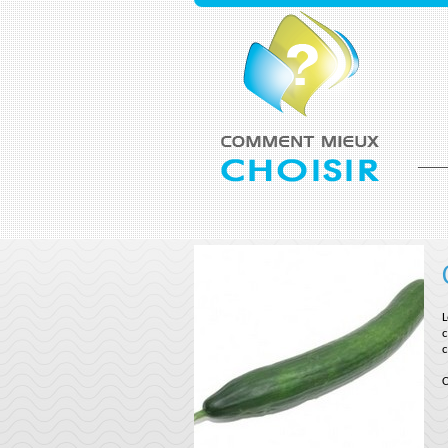
L
c
c
C