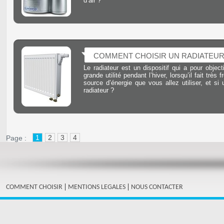
d’air ?
COMMENT CHOISIR UN RADIATEUR
Le radiateur est un dispositif qui a pour obje
grande utilité pendant l’hiver, lorsqu’il fait très
source d’énergie que vous allez utiliser, et si
radiateur ?
1
2
3
4
Page :
|
|
COMMENT CHOISIR
MENTIONS LEGALES
NOUS CONTACTER