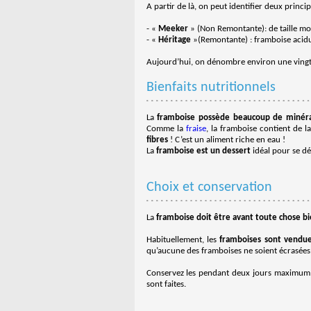
A partir de là, on peut identifier deux princip
- «
Meeker
» (Non Remontante): de taille moye
- «
Héritage
»(Remontante) : framboise acidulé
Aujourd’hui, on dénombre environ une vingt
Bienfaits nutritionnels
La
framboise possède beaucoup de minér
Comme la
fraise
, la framboise contient de la
fibres
! C’est un aliment riche en eau !
La
framboise est un dessert
idéal pour se dé
Choix et conservation
La
framboise doit être avant toute chose b
Habituellement, les
framboises sont vendue
qu’aucune des framboises ne soient écrasées. B
Conservez les pendant deux jours maximum, 
sont faites.