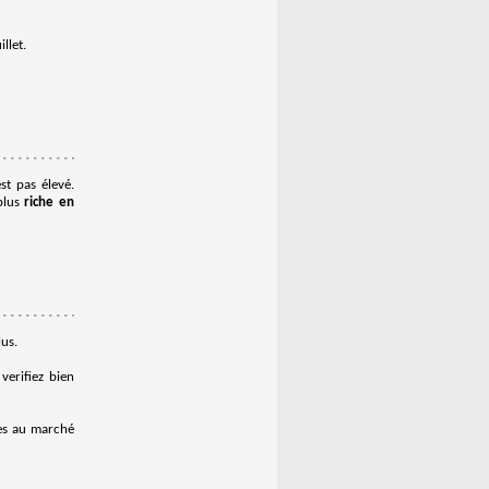
llet.
st pas élevé.
 plus
riche en
lus.
verifiez bien
ses au marché