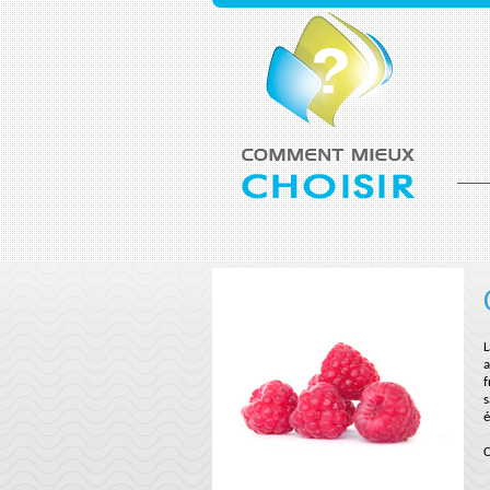
L
a
f
s
é
C