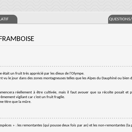
ATIF
QUESTIONS
 FRAMBOISE
était un fruit très apprécié par les dieux de l’Olympe.
ent vu le jour dans des zones montagneuses telles que les Alpes du Dauphiné ou bien d
ommencera réellement à être cultivée, mais il faut avouer que sa récolte posait et 
êmement vigilant car c’est un fruit fragile.
me titre que la mûre.
spèces » : les remontantes (qui pousse deux fois par an) et les non-remontantes (la p