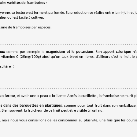
ales
variétés de framboises
:
nne, sa texture est ferme et parfumée. Sa production se réalise entre la mi-juin et jui
e, qui est facile à cultiver.
aine de framboises par espèces.
aux
comme par exemple le
magnésium et le potassium
. Son
apport calorique
n’e
 vitamine C (25mg/100g) ainsi qu’un taux élevé en fibres, d’ailleurs c’est le fruit le
saltérer !
ien ferme
, et avoir une « peau » brillante. Après la cueillette , la framboise ne murit p
s dans des barquettes en plastiques
, comme pour tout fruit dans son emballage, 
ien souvent, la fraicheur de ce fruit peut être visible à l’œil nu.
mais nous vous conseillons de les consommer au plus vite, une fois que les cour